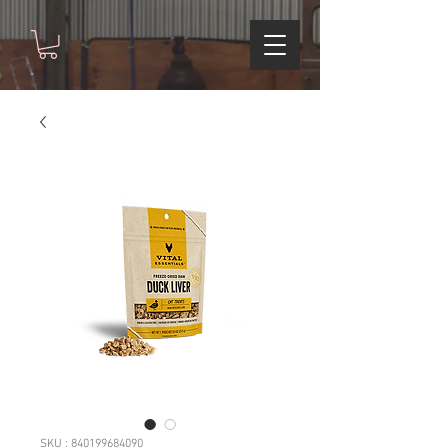
SKU : 840199684090