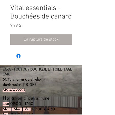
Vital essentials -
Bouchées de canard
Prix
9,99 $
En rupture de stock
SARA - TOUTOU / BOUTIQUE ET TOILETTAGE
ENR.
6045 chemin de st-élie,
sherbrooke, J1R 0P5
819-437-9297
Horaires d'ouverture
Lun
09:00 - 17:30
Mar | Mer | Ven
09:00 - 17:30
Jeu
09:00 - 19:30