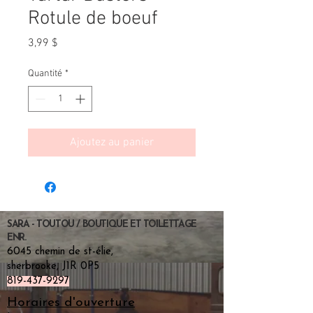
Rotule de boeuf
Prix
3,99 $
Quantité
*
Ajoutez au panier
SARA - TOUTOU / BOUTIQUE ET TOILETTAGE
ENR.
6045 chemin de st-élie,
sherbrooke, J1R 0P5
819-437-9297
Horaires d'ouverture