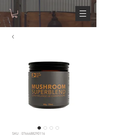
SKU : 0764488290116