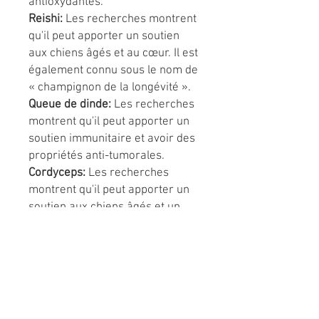
antioxydantes.
Reishi:
Les recherches montrent
qu'il peut apporter un soutien
aux chiens âgés et au cœur. Il est
également connu sous le nom de
« champignon de la longévité ».
Queue de dinde:
Les recherches
montrent qu'il peut apporter un
soutien immunitaire et avoir des
propriétés anti-tumorales.
Cordyceps:
Les recherches
montrent qu'il peut apporter un
soutien aux chiens âgés et un
soutien immunitaire.
Crinière de lion:
La recherche
montre qu'il peut apporter un
soutien aux chiens âgés et aider
à lutter contre la fatigue.