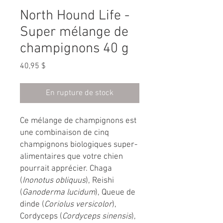
North Hound Life -
Super mélange de
champignons 40 g
Prix
40,95 $
En rupture de stock
Ce mélange de champignons est
une combinaison de cinq
champignons biologiques super-
alimentaires que votre chien
pourrait apprécier. Chaga
(
Inonotus obliquus
), Reishi
(
Ganoderma lucidum
), Queue de
dinde (
Coriolus versicolor
),
Cordyceps (
Cordyceps sinensis
),