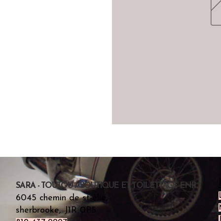
SARA - TOUTOU / BOUTIQUE ET TOILETTAGE ENR.
6045 chemin de st-élie,
sherbrooke, J1R 0P5