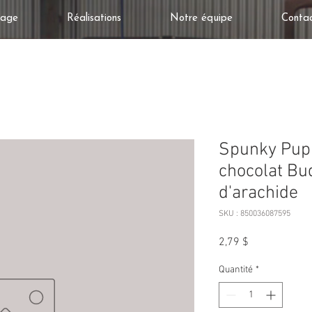
tage
Réalisations
Notre équipe
Conta
Spunky Pup 
chocolat Bu
d'arachide
SKU : 850036087595
Prix
2,79 $
Quantité
*