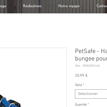
tage
Réalisations
Notre équipe
Conta
PetSafe - Ha
bungee pour
SKU : 759023076140
Prix
20,99 $
Taille
*
Sélectionner
Quantité
*