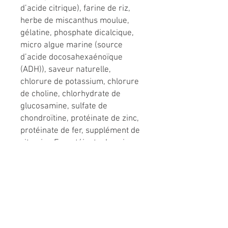
d’acide citrique), farine de riz,
herbe de miscanthus moulue,
gélatine, phosphate dicalcique,
micro algue marine (source
d’acide docosahexaénoïque
(ADH)), saveur naturelle,
chlorure de potassium, chlorure
de choline, chlorhydrate de
glucosamine, sulfate de
chondroïtine, protéinate de zinc,
protéinate de fer, supplément de
vitamine E, protéinate de cuivre,
protéinate de manganèse,
supplément de niacine,
supplément de vitamine A, d-
pantothénate de calcium,
supplément de riboflavine,
mononitrate de thiamine,