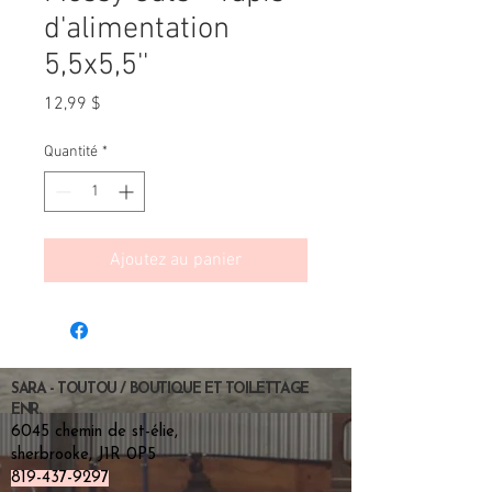
d'alimentation
5,5x5,5''
Prix
12,99 $
Quantité
*
Ajoutez au panier
SARA - TOUTOU / BOUTIQUE ET TOILETTAGE
ENR.
6045 chemin de st-élie,
sherbrooke, J1R 0P5
819-437-9297