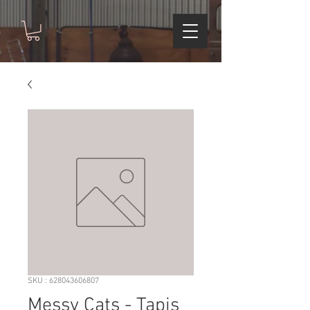
SKU : 628043606807
Messy Cats - Tapis