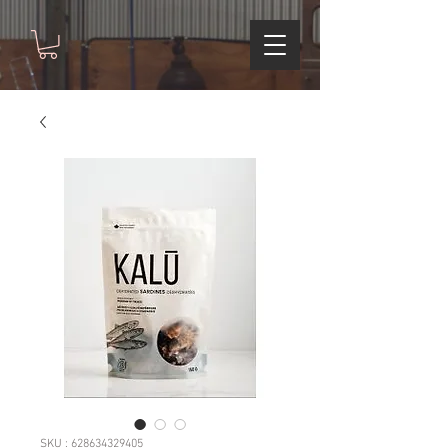
SKU : 628634329405