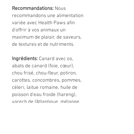
Recommandations:
Nous
recommandons une alimentation
variée avec Health Paws afin
d'offrir à vos animaux un
maximum de plaisir, de saveurs,
de textures et de nutriments.
Ingrédients:
Canard avec os,
abats de canard (foie, cœur),
chou frisé, chou-fleur, potiron,
carottes, concombres, pommes,
céleri, laitue romaine, huile de
poisson d'eau froide (hareng),
varech de l'Atlantique, mélange
probiotique HealthyPaws™ K9-5
(inuline d'agave biologique, fleur
de camomille, Lactobacillus
casei K9-1, Lactobacillus