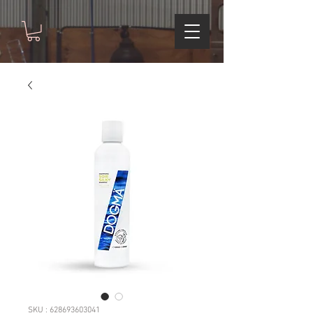
SKU : 628693603041