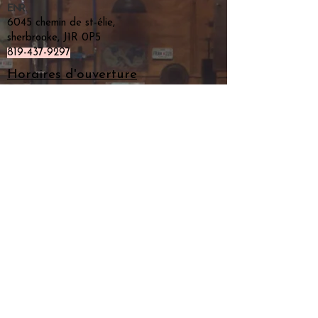
ENR.
6045 chemin de st-élie,
sherbrooke, J1R 0P5
819-437-9297
Horaires d'ouverture
Lun
09:00 - 17:30
Mar | Mer | Ven
09:00 - 17:30
Jeu
09:00 - 19:30
Sam
09:00 - 17:00
Dim
Fermé
À propos
Accueil
Nous contacter
Plan du site
Suivez-nous
Politique en matière de cookies