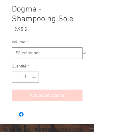
Dogma -
Shampooing Soie
Prix
19,95 $
Volume
*
Quantité
*
Ajoutez au panier
SARA - TOUTOU / BOUTIQUE ET TOILETTAGE