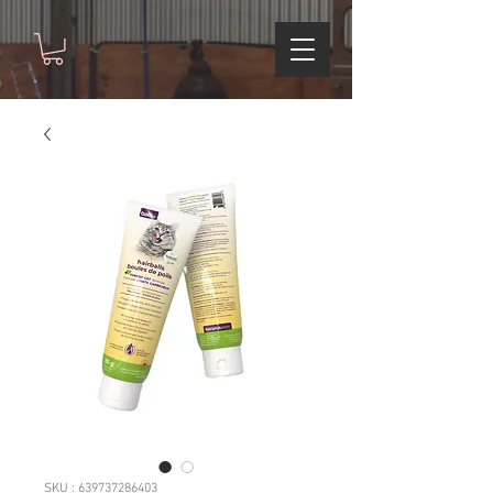
SKU : 639737286403