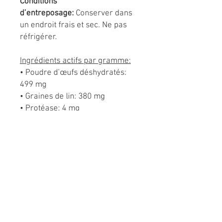
Conditions
d’entreposage:
Conserver dans
un endroit frais et sec. Ne pas
réfrigérer.
Ingrédients actifs par gramme:
• Poudre d’œufs déshydratés:
499 mg
• Graines de lin: 380 mg
• Protéase: 4 mg
• Cellulase: 2 mg
• Vitamine E: 2 mg
Ingrédients non médicinaux:
foie
de poulet, amidon de maïs,
dioxyde de silicium, sorbate de
potassium.