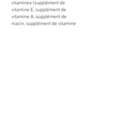
vitamines (supplément de
vitamine E, supplément de
vitamine A, supplément de
niacin, supplément de vitamine
B1, chlorhydrate de pyridoxine,
supplément de vitamine D3, d-
pantothénate de calcium,
supplément de riboavin,
supplément de biotine,
supplément de vitamine B12,
acide folique, complexe de
bisulte de sodium et de
ménadione (source d'activité de
la vitamine K)), chlorure de
potassium, taurine, minéraux
(sulfate de fer, oxyde de zinc,
sulfate de manganese, complexe
d'acides aminés de cuivre,
sélénite de sodium, iodure de