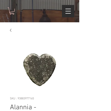
SKU : 93883977165
Alannia -