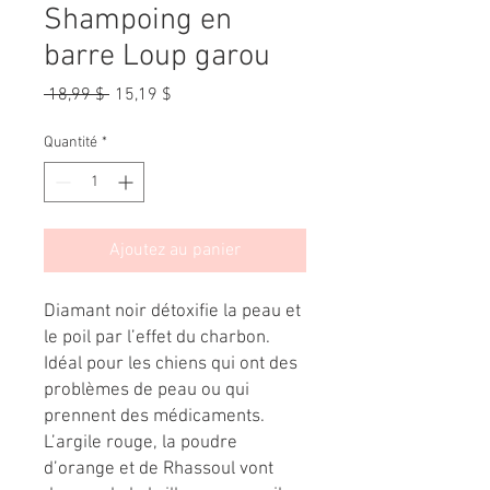
Shampoing en
barre Loup garou
Prix
Prix
 18,99 $ 
15,19 $
original
promotionnel
Quantité
*
Ajoutez au panier
Diamant noir détoxifie la peau et
le poil par l’effet du charbon.
Idéal pour les chiens qui ont des
problèmes de peau ou qui
prennent des médicaments.
L’argile rouge, la poudre
d’orange et de Rhassoul vont