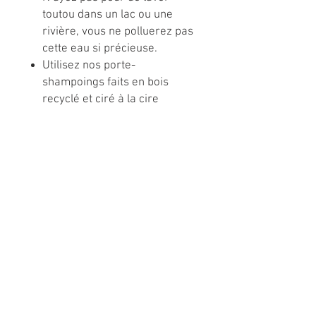
toutou dans un lac ou une
rivière, vous ne polluerez pas
cette eau si précieuse.
Utilisez nos porte-
shampoings faits en bois
recyclé et ciré à la cire
d’abeille bio. Il permet à votre
shampoing de s’égoutter,
donc de durer plus longtemps.
Chaque barre de
shampoing équivaut à +/-
1000 ml de shampoing liquide.
SARA - TOUTOU / BOUTIQUE ET TOILETTAGE
ENR.
6045 chemin de st-élie,