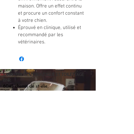
maison. Offre un effet continu
et procure un confort constant
à votre chien.
Éprouvé en clinique, utilisé et
recommandé par les
vétérinaires.
SARA - TOUTOU / BOUTIQUE ET TOILETTAGE
ENR.
6045 chemin de st-élie,
sherbrooke, J1R 0P5
819-437-9297
Horaires d'ouverture
Lun
09:00 - 17:30
Mar | Mer | Ven
09:00 - 17:30
Jeu
09:00 - 19:30
Sam
09:00 - 17:00