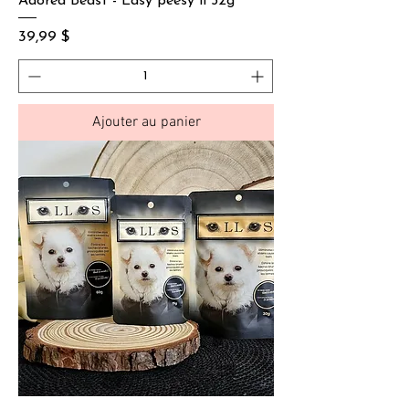
Adored Beast - Easy peesy ll 52g
Prix
39,99 $
Ajouter au panier