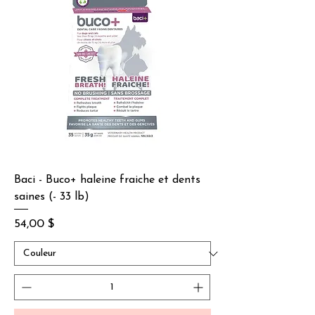
Baci - Buco+ haleine fraiche et dents
saines (- 33 lb)
Prix
54,00 $