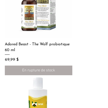
Adored Beast - The Wolf probiotique
60 ml
Prix
69,99 $
En rupture de stock