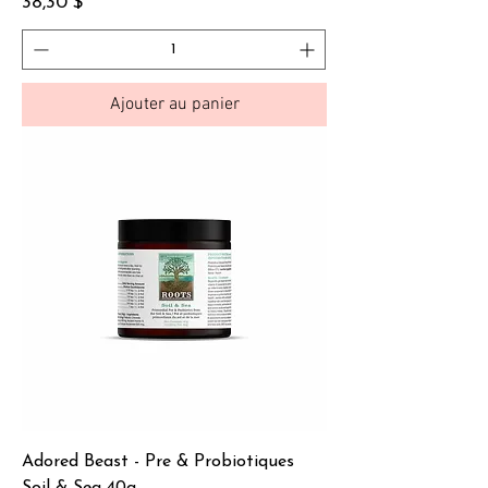
Prix
38,30 $
Ajouter au panier
Adored Beast - Pre & Probiotiques
Soil & Sea 40g