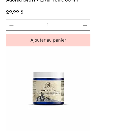
Adored beast - Liver Tonic 60 ml
Prix
29,99 $
Ajouter au panier