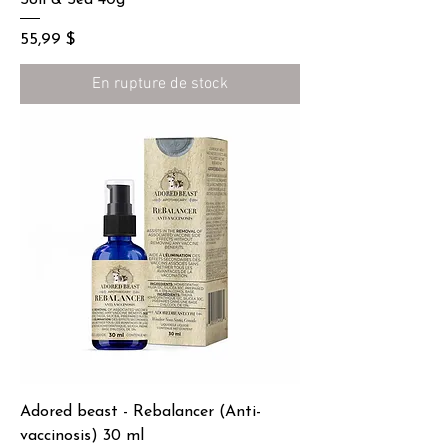
Prix
55,99 $
En rupture de stock
Adored beast - Rebalancer (Anti-
vaccinosis) 30 ml