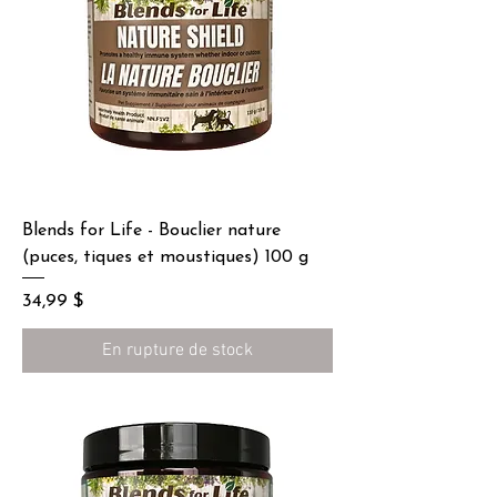
Blends for Life - Bouclier nature
(puces, tiques et moustiques) 100 g
Prix
34,99 $
En rupture de stock