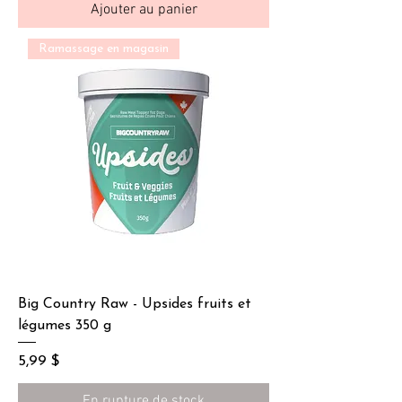
Ajouter au panier
Ramassage en magasin
Big Country Raw - Upsides fruits et
légumes 350 g
Prix
5,99 $
En rupture de stock