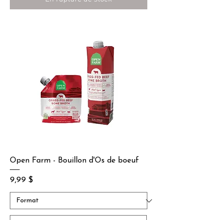
Open Farm - Bouillon d'Os de boeuf
Prix
9,99 $