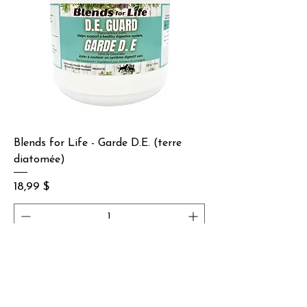
Blends for Life - Garde D.E. (terre
diatomée)
Prix
18,99 $
Ajouter au panier