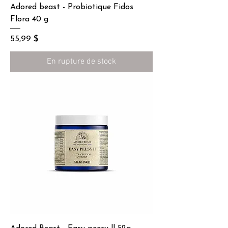
Adored beast - Probiotique Fidos
Flora 40 g
Prix
55,99 $
En rupture de stock