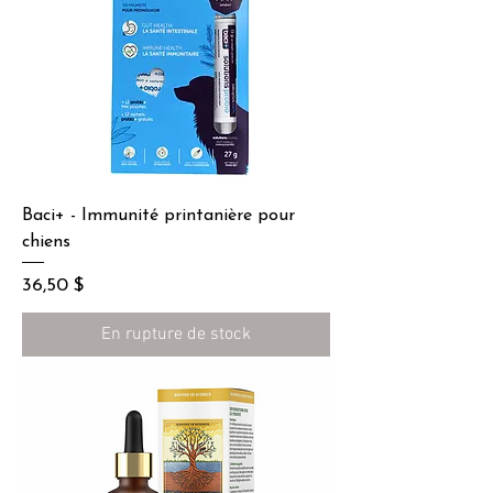
Baci+ - Immunité printanière pour
chiens
Prix
36,50 $
En rupture de stock