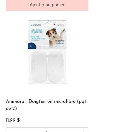
Ajouter au panier
Animora - Doigtier en microfibre (pqt
de 2)
Prix
11,99 $