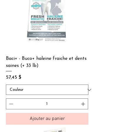
Baci+ - Buco+ haleine fraiche et dents
saines (+ 33 lb)
Prix
57,45 $
Ajouter au panier