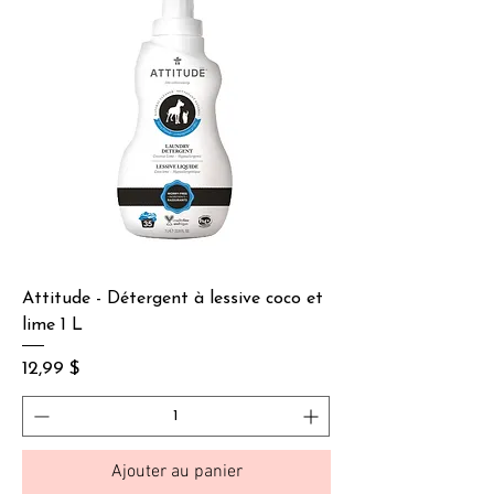
Attitude - Détergent à lessive coco et
lime 1 L
Prix
12,99 $
Ajouter au panier