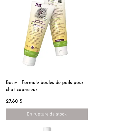
Baci+ - Formule boules de poils pour
chat capricieux
Prix
27,80 $
En rupture de stock