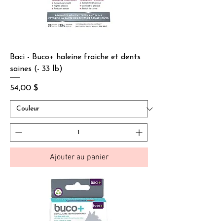
Baci - Buco+ haleine fraiche et dents
saines (- 33 lb)
Prix
54,00 $
Ajouter au panier